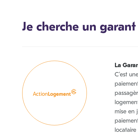
Je cherche un garant
La Gara
C’est une
paiement 
passagèr
logement
mise en 
paiement
locatair