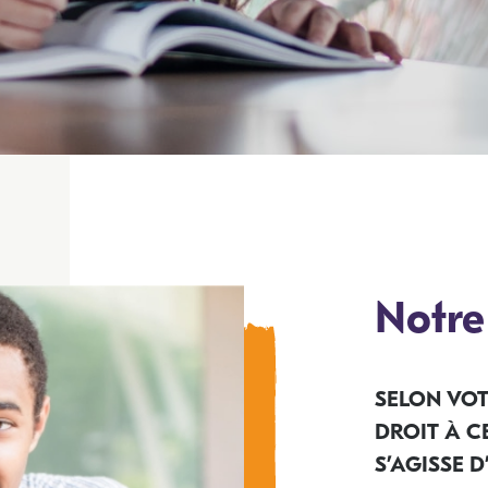
Notr
SELON VOT
DROIT À C
S’AGISSE 