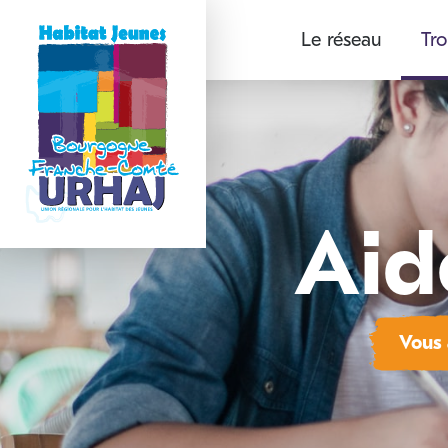
Aller
Le réseau
Tro
au
contenu
principal
Aid
Vous 