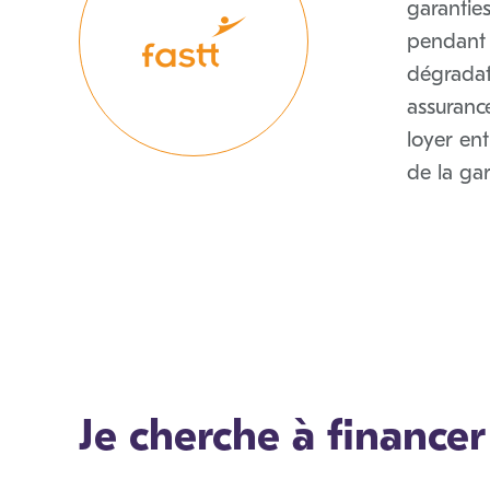
garanties
pendant 
dégradat
assuranc
loyer ent
de la ga
Je cherche à finance